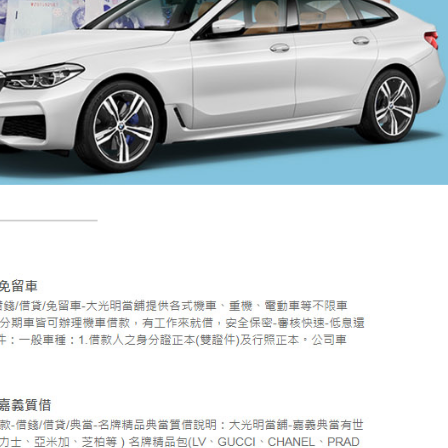
嘉義借錢
嘉義免留車
嘉義土地借款
評
嘉義房屋二胎
嘉義房屋土地二胎貸款
近期文章
嘉義房屋二胎快速評估，即時掌握核貸額度
商業店面二胎貸，嘉義土地借款是商圈經營強力
支持
嘉義免留車輕鬆解決臨時資金缺口
嘉義借錢免保人、免尷尬，安心借貸首選
嘉義借錢讓您高雅地運用資產，輕鬆化解眼前的
財務波折