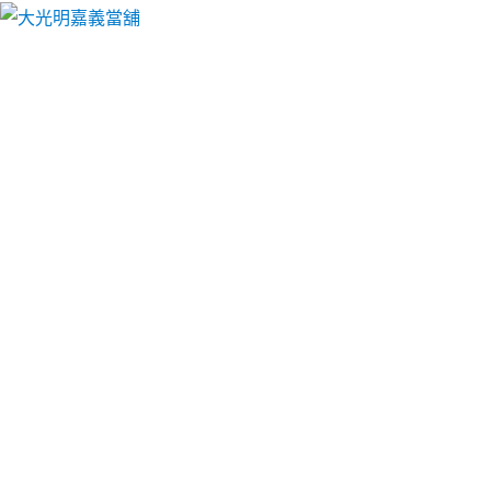
大光明嘉義當舖
月份:
2024 年 3 月
嘉義房屋二胎超低利息讓您借
貸不憂愁
嘉義房屋二胎
依據您自有土地坪數、地目、坐落區域
及土地使用項目等因素進行借錢條件評估。經核准
後，專員將親自說明並指導借款人簽訂貸款契約書，