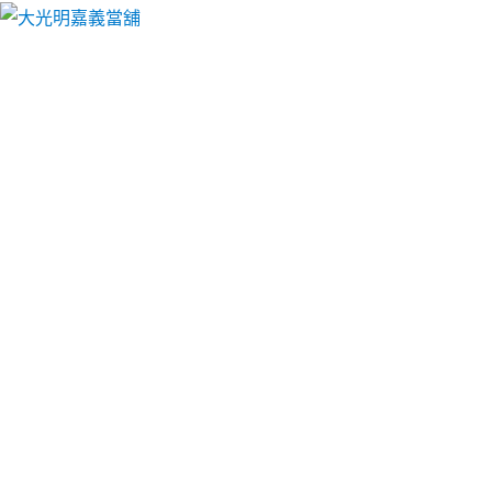
大光明嘉義當舖
月份:
2025 年 8 月
嘉義免留車透明化流程借款讓
您好放心來這裡解决缺錢的苦
惱
嘉義免留車
辦理汽車借款或是機車借款，只需提供財
力證明就可申請汽機車借款免留車，借款期間可正常