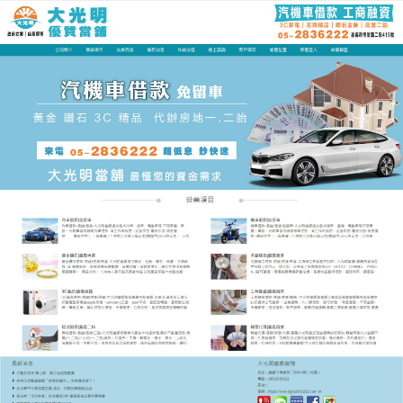
大光明嘉義當舖
農業周轉好幫手，嘉義房屋二
胎助農興業
嘉義農友資金周轉有難
？嘉義房屋二胎
專為在地農業
族群設計，憑農舍、自住房產即可申請高額貸款，支
持農產收購、設備升級、園區擴建，核貸條件貼合農
業特性，理解農業收入季節性波動，放寬收入證明要
求，以房產價值為核心評估依據，額度充足，最高可
達市價110%，足以覆蓋農業生產各環節資金需求，審
批效率高，本地團隊熟悉農業政策與房產市場，快速